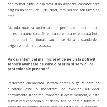
apa format dintr-un aspirator si un dispozitiv captator care
asigura un spatiu de lucru curat, fara mizerie sau urma de
praf.
Metoda noastra optimizata de perforare in beton este
necesara atunci cand filtrele cu care hota este dotata hota
nu mai sunt functionale sau nu se ridica la standardele
exigentelor dumneavoastra.
Va garantam cel mai mic pret de pe piata potrivit
tehnicii avansate pe care o oferim si serviciilor
profesionale prestate!
Perforarea diamantata utilizata pentru o gaura hota de
bucatarie este o modalitate de executie nu doar
performanta si cea mai avansata in acest moment, ci este
si mult mai economa si eficienta. Apa pe care o folosim in
procesul de gaurire si care este colectata de un dispozitiv