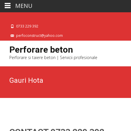
MENU
0733 229 392
perfoconstruct@yahoo.com
Perforare beton
Perforare si taiere beton | Servicii profesionale
Gauri Hota