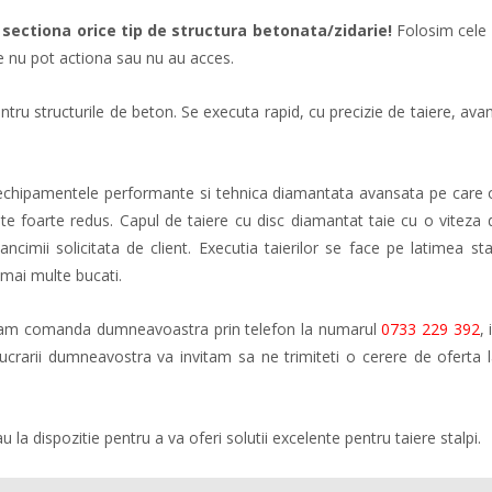
e sectiona orice tip de structura betonata/zidarie!
Folosim cele
le nu pot actiona sau nu au acces.
tru structurile de beton. Se executa rapid, cu precizie de taiere, ava
i, echipamentele performante si tehnica diamantata avansata pe care 
ste foarte redus. Capul de taiere cu disc diamantat taie cu o viteza 
cimii solicitata de client. Executia taierilor se face pe latimea stal
mai multe bucati.
eptam comanda dumneavoastra prin telefon la numarul
0733 229 392
,
 lucrarii dumneavostra va invitam sa ne trimiteti o cerere de oferta 
au la dispozitie pentru a va oferi solutii excelente pentru taiere stalpi.