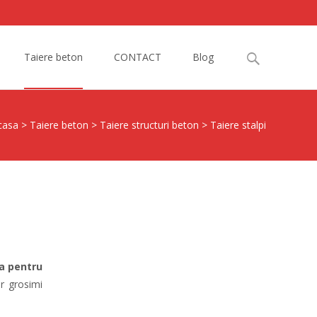
Search
Taiere beton
CONTACT
Blog
for:
casa
>
Taiere beton
>
Taiere structuri beton
>
Taiere stalpi
la pentru
r grosimi