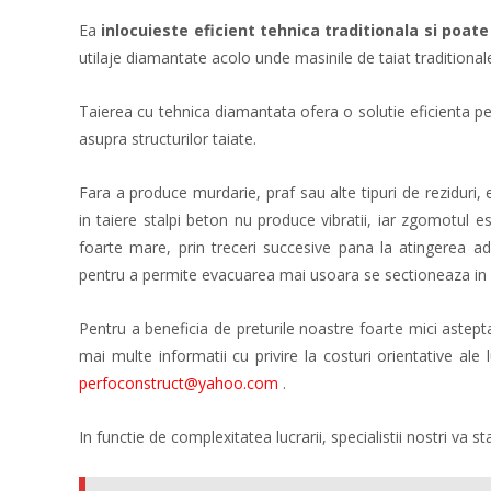
Ea
inlocuieste eficient tehnica traditionala si poat
utilaje diamantate acolo unde masinile de taiat traditiona
Taierea cu tehnica diamantata ofera o solutie eficienta pen
asupra structurilor taiate.
Fara a produce murdarie, praf sau alte tipuri de rezidur
in taiere stalpi beton nu produce vibratii, iar zgomotul e
foarte mare, prin treceri succesive pana la atingerea adan
pentru a permite evacuarea mai usoara se sectioneaza in 
Pentru a beneficia de preturile noastre foarte mici ast
mai multe informatii cu privire la costuri orientative ale
perfoconstruct@yahoo.com
.
In functie de complexitatea lucrarii, specialistii nostri va st