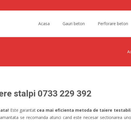
Skip
to
Acasa
Gauri beton
Perforare beton
content
A
re stalpi 0733 229 392
tata!
Este garantat
cea mai eficienta metoda de taiere testabi
 diamantata se recomanda atunci cand este necesar sectionarea uno