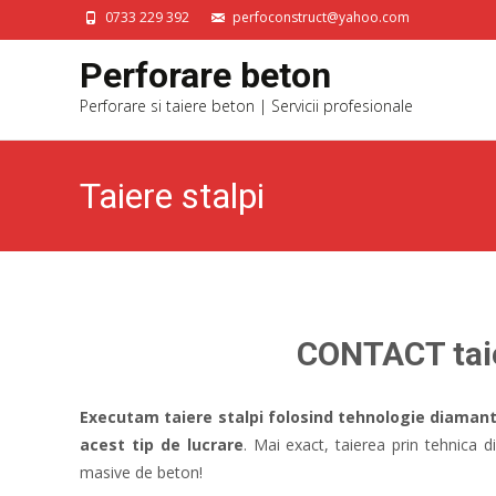
0733 229 392
perfoconstruct@yahoo.com
Perforare beton
Perforare si taiere beton | Servicii profesionale
Taiere stalpi
CONTACT taie
Executam taiere stalpi folosind tehnologie diaman
acest tip de lucrare
. Mai exact, taierea prin tehnica
masive de beton!