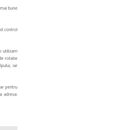
 mai bune
nd control
o utilizam
de rotatie
pului, iar
 iar pentru
la adresa: