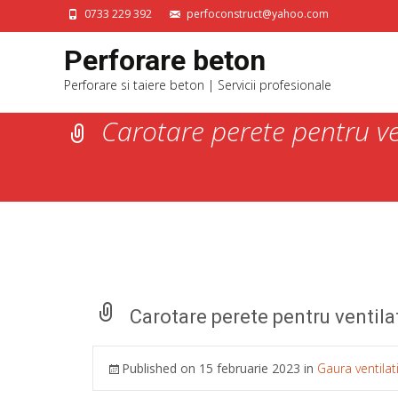
0733 229 392
perfoconstruct@yahoo.com
Perforare beton
Perforare si taiere beton | Servicii profesionale
Carotare perete pentru ve
Carotare perete pentru ventila
Published on
15 februarie 2023
in
Gaura ventilat