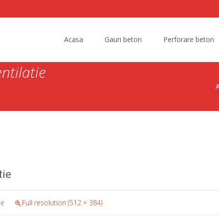
Skip
to
Acasa
Gauri beton
Perforare beton
content
ntilatie
tie
ie
Full resolution (512 × 384)