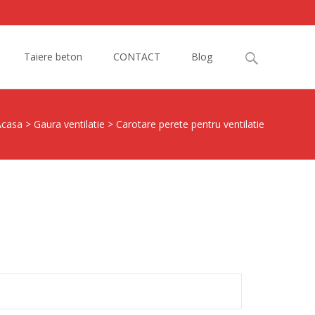
Search
Taiere beton
CONTACT
Blog
for:
Acasa
>
Gaura ventilatie
>
Carotare perete pentru ventilatie