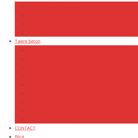
Perforari instalatii sanitare
Perforari ancore chimice
Perforare bazin apa
Recoltare probe beton si asfalt
Taiere beton
Taiere usi si ferestre
Taiere diafragma beton
Taiere pardoseli
Taiere pereti
Taiere fundatii
Taiere scari beton
Taiere stalpi
Taiere grinda
Taiere structuri beton
CONTACT
Blog