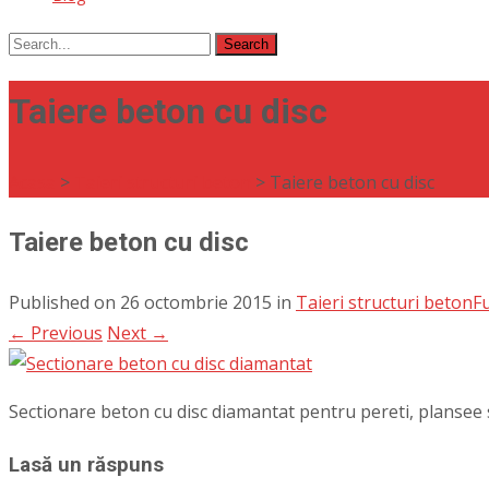
Search
for:
Taiere beton cu disc
Acasa
>
Taieri structuri beton
>
Taiere beton cu disc
Taiere beton cu disc
Published on
26 octombrie 2015
in
Taieri structuri beton
Fu
←
Previous
Next
→
Sectionare beton cu disc diamantat pentru pereti, plansee 
Lasă un răspuns