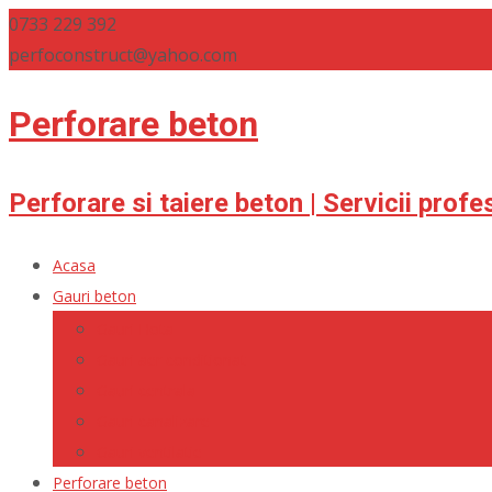
0733 229 392
perfoconstruct@yahoo.com
Perforare beton
Perforare si taiere beton | Servicii profe
Skip
Acasa
to
Gauri beton
content
Gauri Hota
Gauri aer conditionat
Gauri centrala
Gauri canalizare
Gauri ventilatie
Perforare beton