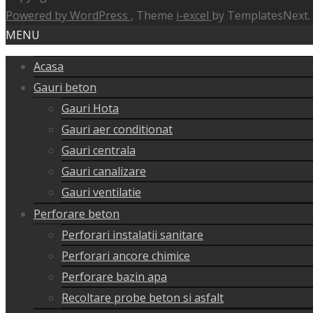
Powered by WordPress
, Theme
i-excel
by TemplatesNext.
MENU
Acasa
Gauri beton
Gauri Hota
Gauri aer conditionat
Gauri centrala
Gauri canalizare
Gauri ventilatie
Perforare beton
Perforari instalatii sanitare
Perforari ancore chimice
Perforare bazin apa
Recoltare probe beton si asfalt