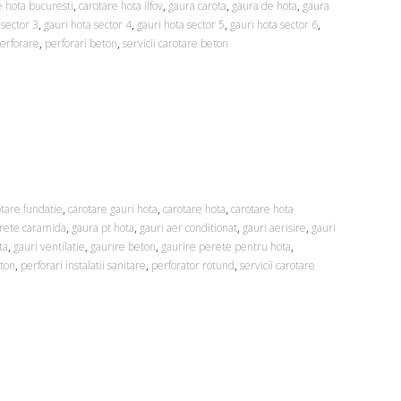
e hota bucuresti
,
carotare hota ilfov
,
gaura carota
,
gaura de hota
,
gaura
 sector 3
,
gauri hota sector 4
,
gauri hota sector 5
,
gauri hota sector 6
,
erforare
,
perforari beton
,
servicii carotare beton
otare fundatie
,
carotare gauri hota
,
carotare hota
,
carotare hota
rete caramida
,
gaura pt hota
,
gauri aer conditionat
,
gauri aerisire
,
gauri
ta
,
gauri ventilatie
,
gaurire beton
,
gaurire perete pentru hota
,
eton
,
perforari instalatii sanitare
,
perforator rotund
,
servicii carotare