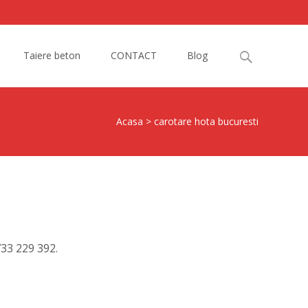
Search
Taiere beton
CONTACT
Blog
for:
Acasa
>
carotare hota bucuresti
733 229 392.