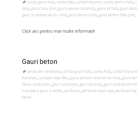
carota gaura hota
,
carota hota
,
carota hota pret
,
carota pentru hota
,
hota
,
gaura hota pret
,
gaura perete caramida
,
gaura pt hota
,
gauri beto
gauri in perete pentru hota
,
gauri pentru hota
,
gauri pentru hota pret
,
Click aici pentru mai multe informatii!
Gauri beton
carota aer conditionat
,
carota gaura hota
,
carota hota
,
carota hota pre
bucuresti
,
carotare hota ilfov
,
gaura aerisire centrala termica
,
gaura be
beton carota pret
,
gauri canalizare
,
gauri centrala
,
gauri centrala termi
manopera gauri in beton
,
perforare
,
perforare bazin apa
,
perforare ba
beton