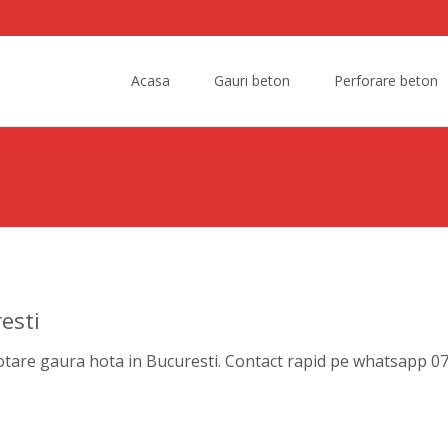
Skip
to
Acasa
Gauri beton
Perforare beton
content
esti
rotare gaura hota in Bucuresti. Contact rapid pe whatsapp 0