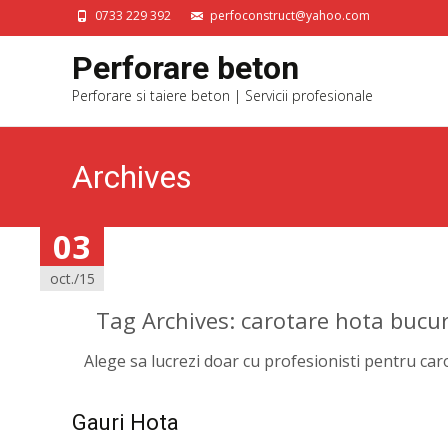
0733 229 392
perfoconstruct@yahoo.com
Perforare beton
Perforare si taiere beton | Servicii profesionale
Archives
03
03
oct./15
oct./15
Tag Archives: carotare hota bucur
Alege sa lucrezi doar cu profesionisti pentru ca
Gauri Hota