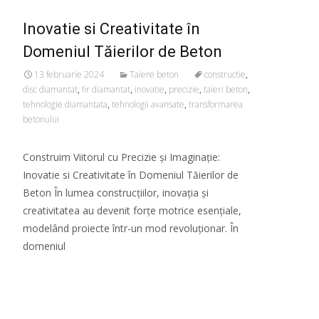
Inovatie si Creativitate în
Domeniul Tăierilor de Beton
13 februarie 2024
Taiere beton
constructie
,
disc diamantat
,
fir diamantat
,
inovatie
,
precizie
,
taieri beton
,
tehnologie diamantata
,
tehnologii avansate
,
transformarea
betonului
Construim Viitorul cu Precizie și Imaginație:
Inovatie si Creativitate în Domeniul Tăierilor de
Beton În lumea construcțiilor, inovația și
creativitatea au devenit forțe motrice esențiale,
modelând proiecte într-un mod revoluționar. În
domeniul
Read More…