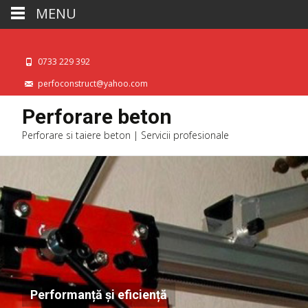
MENU
0733 229 392
perfoconstruct@yahoo.com
Perforare beton
Perforare si taiere beton | Servicii profesionale
Performanță și eficiență