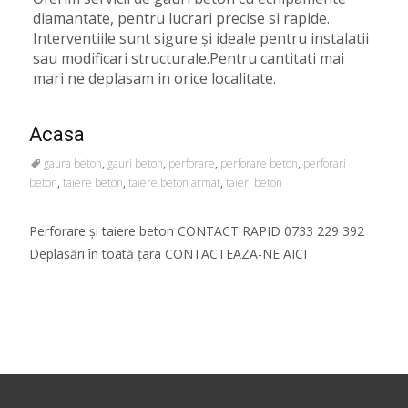
diamantate, pentru lucrari precise si rapide.
Interventiile sunt sigure și ideale pentru instalatii
sau modificari structurale.Pentru cantitati mai
mari ne deplasam in orice localitate.
Acasa
gaura beton
,
gauri beton
,
perforare
,
perforare beton
,
perforari
beton
,
taiere beton
,
taiere beton armat
,
taieri beton
Perforare și taiere beton CONTACT RAPID 0733 229 392
Deplasări în toată țara CONTACTEAZA-NE AICI