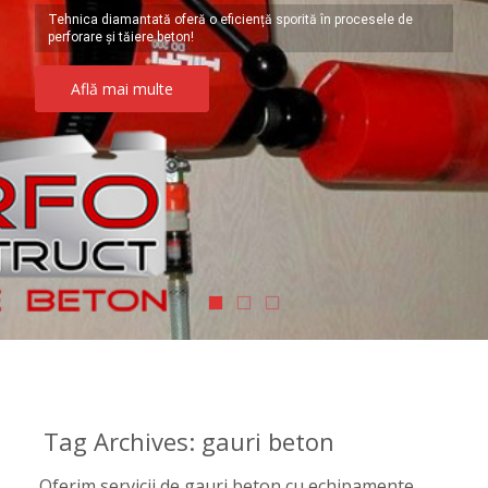
Tehnica diamantată oferă o eficiență sporită în procesele de
perforare și tăiere beton!
Află mai multe
Tag Archives: gauri beton
Oferim servicii de gauri beton cu echipamente