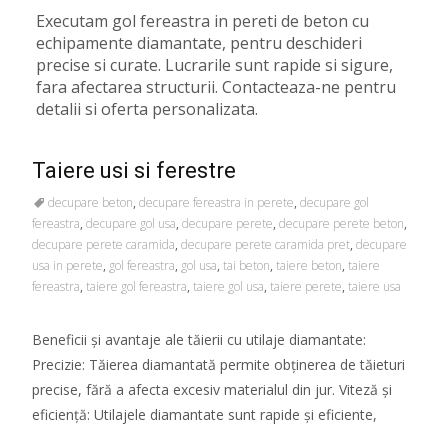
Executam gol fereastra in pereti de beton cu
echipamente diamantate, pentru deschideri
precise si curate. Lucrarile sunt rapide si sigure,
fara afectarea structurii. Contacteaza-ne pentru
detalii si oferta personalizata.
Taiere usi si ferestre
decupare beton
,
decupare fereastra in perete
,
decupare gol
fereastra
,
decupare gol usa
,
decupare perete
,
decupare perete beton
,
decupare perete caramida
,
decupare perete caramida pret
,
decupare
usa in perete
,
gol fereastra
,
gol usa
,
tai beton
,
taiere beton
,
taiere
fereastra
,
taiere gol fereastra
,
taiere gol usa
,
taiere perete
,
taiere usa
Beneficii și avantaje ale tăierii cu utilaje diamantate:
Precizie: Tăierea diamantată permite obținerea de tăieturi
precise, fără a afecta excesiv materialul din jur. Viteză și
eficiență: Utilajele diamantate sunt rapide și eficiente,