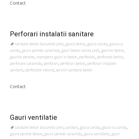
Contact
Perforari instalatii sanitare
carotare beton bucuresti pret
,
gaura beton
,
gaura carota
,
gaura cu
carota
,
gaura perete caramida
,
gauri beton carota pret
,
gaurire beton
,
gaurire perete
,
manopera gauri in beton
,
perforare
,
perforare beton
,
perforare caramida
,
perforari
,
perforari beton
,
perforari instalatii
sanitare
,
perforator rotund
,
servicii carotare beton
Contact
Gauri ventilatie
carotare beton bucuresti pret
,
carotari
,
gaura carota
,
gaura cu carota
,
gaura perete beton
,
gaura perete caramida
,
gaura ventilatie
,
gauri