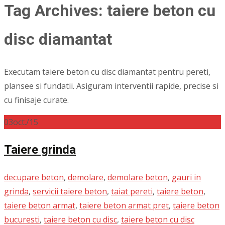
Tag Archives: taiere beton cu
disc diamantat
Executam taiere beton cu disc diamantat pentru pereti,
plansee si fundatii. Asiguram interventii rapide, precise si
cu finisaje curate.
03
oct./15
Taiere grinda
decupare beton
,
demolare
,
demolare beton
,
gauri in
grinda
,
servicii taiere beton
,
taiat pereti
,
taiere beton
,
taiere beton armat
,
taiere beton armat pret
,
taiere beton
bucuresti
,
taiere beton cu disc
,
taiere beton cu disc