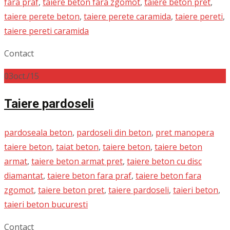
fara praf
,
taiere beton fara zgomot
,
taiere beton pret
,
taiere perete beton
,
taiere perete caramida
,
taiere pereti
,
taiere pereti caramida
Contact
03
oct./15
Taiere pardoseli
pardoseala beton
,
pardoseli din beton
,
pret manopera
taiere beton
,
taiat beton
,
taiere beton
,
taiere beton
armat
,
taiere beton armat pret
,
taiere beton cu disc
diamantat
,
taiere beton fara praf
,
taiere beton fara
zgomot
,
taiere beton pret
,
taiere pardoseli
,
taieri beton
,
taieri beton bucuresti
Contact