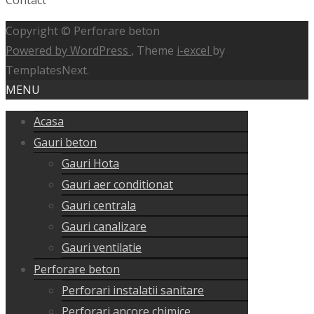
Copyright © Perforare beton
Powered by WordPress
, Theme
i-excel
by
TemplatesNext.
MENU
Acasa
Gauri beton
Gauri Hota
Gauri aer conditionat
Gauri centrala
Gauri canalizare
Gauri ventilatie
Perforare beton
Perforari instalatii sanitare
Perforari ancore chimice