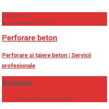
0733 229 392
perfoconstruct@yahoo.com
Perforare beton
Perforare si taiere beton | Servicii
profesionale
Archives
Acasa
>
taiere beton cu disc diamantat